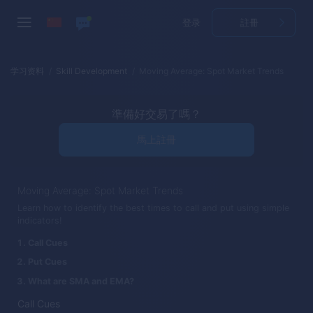
登录
註冊
学习资料
Skill Development
Moving Average: Spot Market Trends
準備好交易了嗎？
馬上註冊
Moving Average: Spot Market Trends
Learn how to identify the best times to call and put using simple
indicators!
Call Cues
Put Cues
What are SMA and EMA?
Call Cues