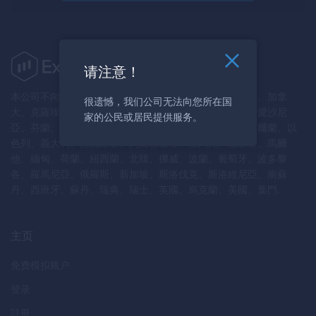
请注意！
本公司不向澳洲、奧地利、白俄羅斯、比利時、保加利亞、加拿
很遗憾，我们公司无法向您所在国
大、克羅埃西亞、塞普勒斯共和國、捷克共和國、丹麥、愛沙尼
家的公民或居民提供服务。
亞、芬蘭、法國、德國、希臘、匈牙利、冰島、伊朗、愛爾蘭、以
色列、義大利、拉脫維亞、列支敦士登、立陶宛、盧森堡、馬爾
他、緬甸、荷蘭、紐西蘭、北韓、挪威、波蘭、葡萄牙、波多黎
各、羅馬尼亞、俄羅斯、新加坡、斯洛伐克、斯洛維尼亞、南蘇
丹、西班牙、蘇丹、瑞典、瑞士、英國、烏克蘭、美國、葉門.
主页
免费模拟账户
登录
註冊